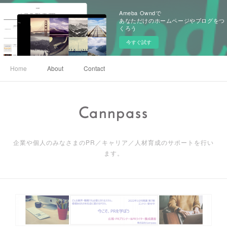
Ameba Owndで
あなただけのホームページやブログをつ
くろう
今すぐ試す
Home
About
Contact
Cannpass
企業や個人のみなさまのPR／キャリア／人材育成のサポートを行い
ます。