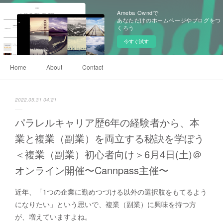
Ameba Owndで
あなただけのホームページやブログをつ
くろう
今すぐ試す
Home
About
Contact
2022.05.31 04:21
パラレルキャリア歴6年の経験者から、本
業と複業（副業）を両立する秘訣を学ぼう
＜複業（副業）初心者向け＞6月4日(土)＠
オンライン開催〜Cannpass主催〜
近年、「1つの企業に勤めつづける以外の選択肢をもてるよう
になりたい」という思いで、複業（副業）に興味を持つ方
が、増えていますよね。