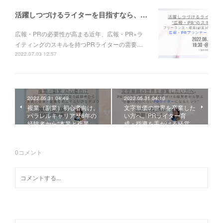
活躍しつづけるライターを目指すなら、広報・PRのスキルを習得しよう。フリーランス・複業(副業)のPRライターになるステップ〜広報・PRプランナー＆PRライター養成講座＜無料体験クラス＞6月29日(水)
広報・PRの必要性が高まる近年、広報・PR×ラ
イティングのスキルを持つPRライターの需要…
2022.07.03 12:57
2022.05.31 04:49
2022.05.31 04:10
複業（副業）初心者向け。
文字単価の世界を卒業した
パラレルキャリア歴6年の
い方へ。PRライター育
経験者から“本業と複業…
成・指導を手がける経営…
0
コメント